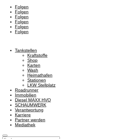
Folgen
Folgen
Folgen
Folgen
Folgen
Folgen
Tankstellen
Kraftstoffe
Shop
Karten
Wash
Heimathafen
Stationen
LKW Stellplatz
Roadrunner
Immobilien
Diesel MAXX HVO
SCHAUMWERK
Verantwortung
Karriere
Partner werden
Mediathek